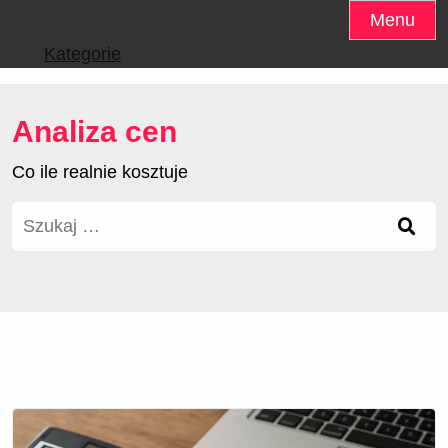
Skip
Menu
to
Kategorie
content
Analiza cen
Co ile realnie kosztuje
Szukaj: