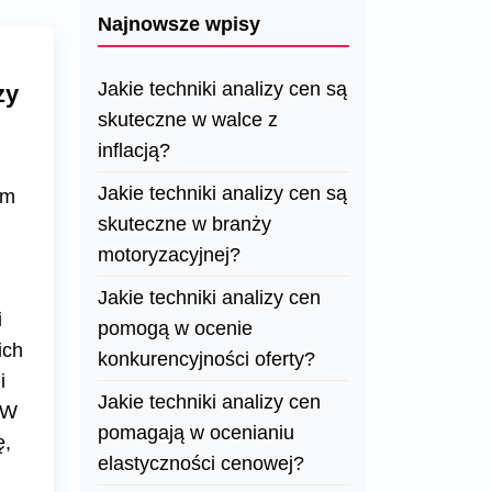
Najnowsze wpisy
Jakie techniki analizy cen są
zy
skuteczne w walce z
inflacją?
Jakie techniki analizy cen są
ym
skuteczne w branży
motoryzacyjnej?
Jakie techniki analizy cen
i
pomogą w ocenie
ich
konkurencyjności oferty?
i
Jakie techniki analizy cen
 W
pomagają w ocenianiu
ę,
elastyczności cenowej?