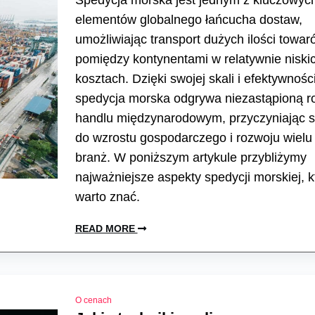
Spedycja morska jest jednym z kluczowyc
elementów globalnego łańcucha dostaw,
umożliwiając transport dużych ilości towar
pomiędzy kontynentami w relatywnie niski
kosztach. Dzięki swojej skali i efektywności
spedycja morska odgrywa niezastąpioną r
handlu międzynarodowym, przyczyniając s
do wzrostu gospodarczego i rozwoju wielu
branż. W poniższym artykule przybliżymy
najważniejsze aspekty spedycji morskiej, k
warto znać.
READ MORE
O cenach