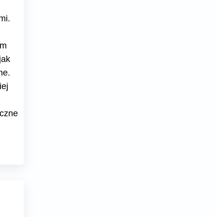
mi.
ym
jak
ne.
ej
yczne