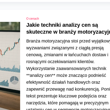
O cenach
Jakie techniki analizy cen są
skuteczne w branży motoryzacyj
Branża motoryzacyjna stoi przed wyjątkow
wyzwaniami związanymi z ciągłą presją
cenową, zmianami w łańcuchach dostaw i
rosnącymi oczekiwaniami klientów.
Wykorzystanie zaawansowanych technik
**analizy cen** może znacząco podnieść
efektywność działań handlowych oraz
zapewnić przewagę nad konkurencją. Pon
tekst prezentuje kluczowe podejścia oraz
narzędzia, które pomagają w precyzyjnym
ustalaniu cen w segmencie motoryzacyjny