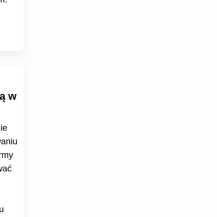
gą w
ie
waniu
irmy
wać
u