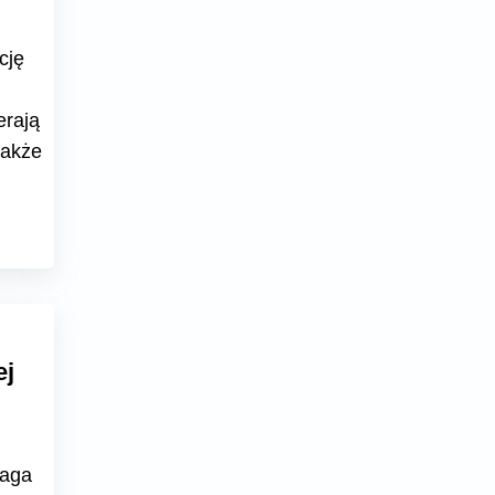
cję
erają
także
ej
maga