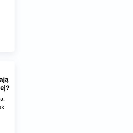
ają
ej?
a,
ak