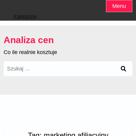
Skip
Menu
to
Kategorie
content
Analiza cen
Co ile realnie kosztuje
Szukaj:
Tag:
marketing afiliacyjny