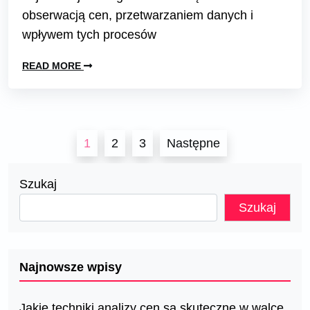
obserwacją cen, przetwarzaniem danych i
wpływem tych procesów
READ MORE
Stronicowanie
1
2
3
Następne
wpisów
Szukaj
Szukaj
Najnowsze wpisy
Jakie techniki analizy cen są skuteczne w walce