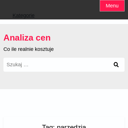
Skip
Menu
to
Kategorie
content
Analiza cen
Co ile realnie kosztuje
Szukaj:
Tag:
narzędzia