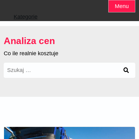
Skip
Menu
to
Kategorie
content
Analiza cen
Co ile realnie kosztuje
Szukaj: