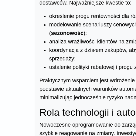
dostawców. Najważniejsze kwestie to:
określenie progu rentowności dla r
modelowanie scenariuszy cenowych
(
sezonowość
);
analiza wrażliwości klientów na zm
koordynacja z działem zakupów, ab
sprzedaży;
ustalenie polityki rabatowej i pro
Praktycznym wsparciem jest wdrożeni
podstawie aktualnych warunków automa
minimalizując jednocześnie ryzyko nad
Rola technologii i au
Nowoczesne oprogramowanie do zarządz
szybkie reagowanie na zmiany. Inwest