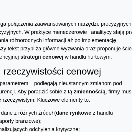
ga połączenia zaawansowanych narzędzi, precyzyjnych
yzyjnych. W praktyce menedżerowie i analitycy stają pr
ania różnorodnych informacji aż po implementację
y tekst przybliża główne wyzwania oraz proponuje ście
rencyjnej
strategii cenowej
w handlu hurtowym.
 rzeczywistości cenowej
 parametrem – podlegają nieustannym zmianom pod
encji. Aby poradzić sobie z tą
zmiennością
, firmy mu
 rzeczywistym. Kluczowe elementy to:
 dane z różnych źródeł (
dane rynkowe
z handlu
aporty branżowe);
lizujących odchylenia krytyczne;