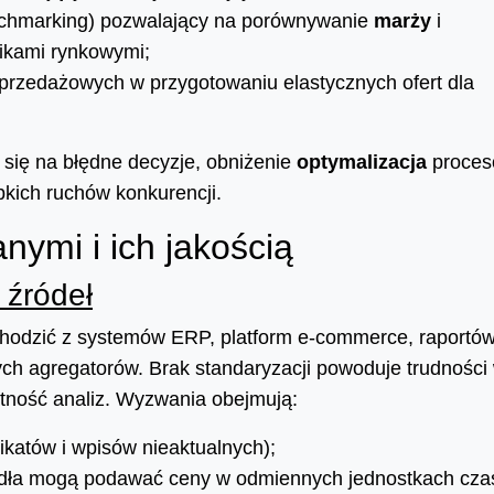
chmarking) pozwalający na porównywanie
marży
i
ikami rynkowymi;
rzedażowych w przygotowaniu elastycznych ofert dla
 się na błędne decyzje, obniżenie
optymalizacja
proce
ybkich ruchów konkurencji.
nymi i ich jakością
 źródeł
hodzić z systemów ERP, platform e-commerce, raportó
ch agregatorów. Brak standaryzacji powoduje trudności
letność analiz. Wyzwania obejmują:
katów i wpisów nieaktualnych);
ódła mogą podawać ceny w odmiennych jednostkach czas