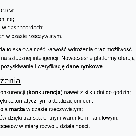
i CRM;
nline;
h w dashboardach;
h w czasie rzeczywistym.
ia to skalowalność, łatwość wdrożenia oraz możliwość
na sztucznej inteligencji. Nowoczesne platformy oferują
 pozyskiwanie i weryfikację
dane rynkowe
.
ożenia
onkurencji (
konkurencja
) nawet z kilku dni do godzin;
ięki automatycznym aktualizacjom cen;
rola
marża
w czasie rzeczywistym;
entów dzięki transparentnym warunkom handlowym;
ocesów w miarę rozwoju działalności.