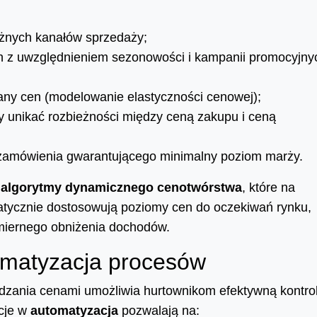
óżnych kanałów sprzedaży;
 z uwzględnieniem sezonowości i kampanii promocyjny
iany cen (modelowanie elastyczności cenowej);
y unikać rozbieżności między ceną zakupu i ceną
gu zamówienia gwarantującego minimalny poziom marży.
e
algorytmy dynamicznego cenotwórstwa
, które na
tycznie dostosowują poziomy cen do oczekiwań rynku,
miernego obniżenia dochodów.
tomatyzacja procesów
ania cenami umożliwia hurtownikom efektywną kontrol
ycje w
automatyzacja
pozwalają na: