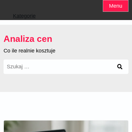
Skip
Menu
to
Kategorie
content
Analiza cen
Co ile realnie kosztuje
Szukaj: