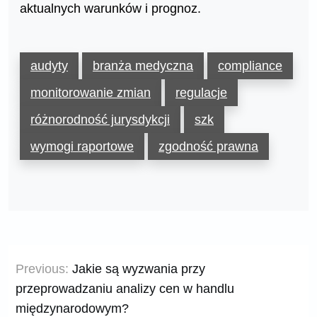
aktualnych warunków i prognoz.
audyty
branża medyczna
compliance
monitorowanie zmian
regulacje
różnorodność jurysdykcji
szk
wymogi raportowe
zgodność prawna
Nawigacja
Previous:
Jakie są wyzwania przy
wpisu
przeprowadzaniu analizy cen w handlu
międzynarodowym?