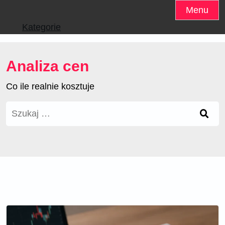
Skip
Menu
to
Kategorie
content
Analiza cen
Co ile realnie kosztuje
Szukaj: