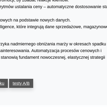
romocji, by zbadać reakcje klientów.
rytmów ustalania ceny – automatyczne dostosowanie st
enowych na podstawie nowych danych.
ligence, które integrują dane sprzedażowe, magazynowe
ryzyka nadmiernego obniżania marży w okresach spadku
 zainteresowania. Automatyzacja procesów cenowych i
stanowią fundament nowoczesnej, elastycznej strategii
nku
testy A/B