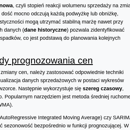
enowa
, czyli stopień reakcji wolumenu sprzedaży na zmi
ci dość mocno odczują każdą podwyżkę lub obniżkę,
astyczności mogą utrzymać stabilną marżę nawet przy
h danych (
dane historyczne
) pozwala zidentyfikować
spadków, co jest podstawą do planowania kolejnych
ody prognozowania cen
zmiany cen, należy zastosować odpowiednie techniki
izualizacja danych sprzedażowych w postaci wykresów
wzorce. Następnie wykorzystuje się
szereg czasowy
,
go. Popularnym narzędziem jest metoda średniej ruchome
EWMA).
(AutoRegressive Integrated Moving Average) czy SARI
ć sezonowość bezpośrednio w funkcji prognozującej. W