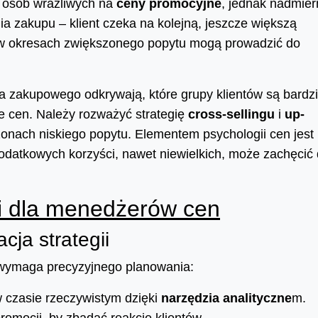
 osób wrażliwych na
ceny promocyjne
, jednak nadmier
 zakupu – klient czeka na kolejną, jeszcze większą
i w okresach zwiększonego popytu mogą prowadzić do
a zakupowego odkrywają, które grupy klientów są bardzi
 cen. Należy rozważyć strategię
cross-sellingu
i
up-
onach niskiego popytu. Elementem psychologii cen jest
odatkowych korzyści, nawet niewielkich, może zachęcić
i dla menedżerów cen
cja strategii
 wymaga precyzyjnego planowania:
w czasie rzeczywistym dzięki
narzędzia analityczne
m.