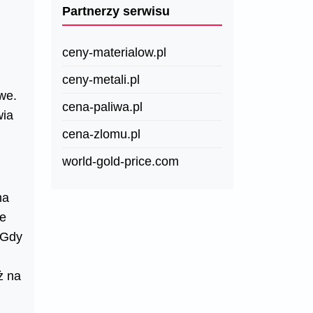
Partnerzy serwisu
ceny-materialow.pl
ceny-metali.pl
we.
cena-paliwa.pl
wia
cena-zlomu.pl
world-gold-price.com
na
we
 Gdy
ż na