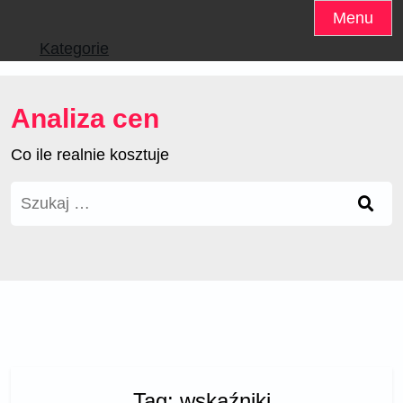
Skip
Menu
to
Kategorie
content
Analiza cen
Co ile realnie kosztuje
Szukaj:
Tag:
wskaźniki