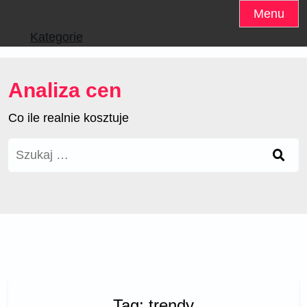
Skip
Menu
to
Kategorie
content
Analiza cen
Co ile realnie kosztuje
Szukaj:
Tag:
trendy