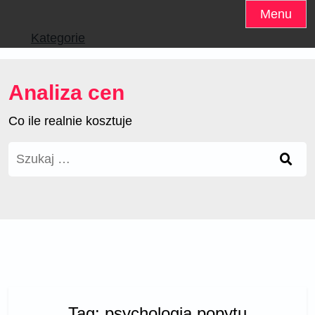
Skip
Menu
to
Kategorie
content
Analiza cen
Co ile realnie kosztuje
Szukaj:
Tag:
psychologia popytu