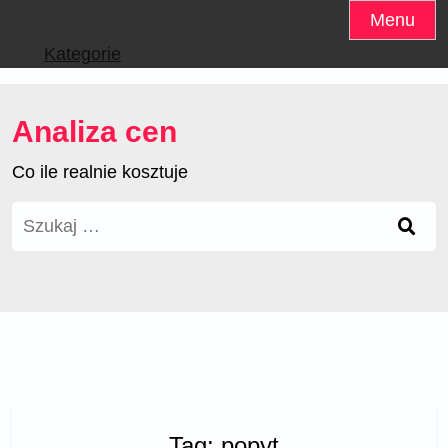
Skip
Menu
to
Kategorie
content
Analiza cen
Co ile realnie kosztuje
Szukaj:
Tag:
popyt