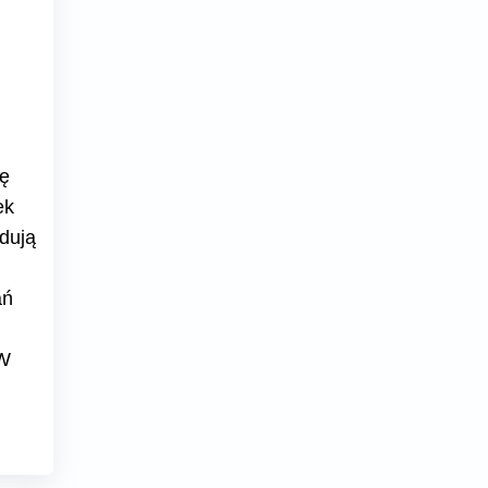
ę
ek
dują
ań
 W