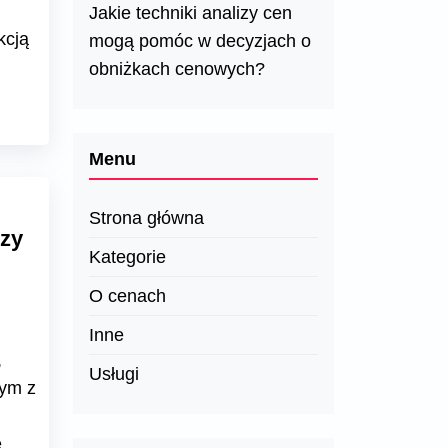
Jakie techniki analizy cen
kcją
mogą pomóc w decyzjach o
obniżkach cenowych?
Menu
Strona główna
izy
Kategorie
O cenach
Inne
,
Usługi
nym z
e