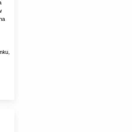
a
w
na
nku,