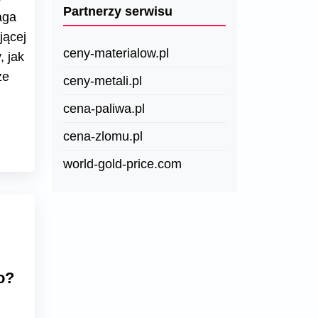
Partnerzy serwisu
aga
jącej
ceny-materialow.pl
 jak
ze
ceny-metali.pl
cena-paliwa.pl
cena-zlomu.pl
world-gold-price.com
o?