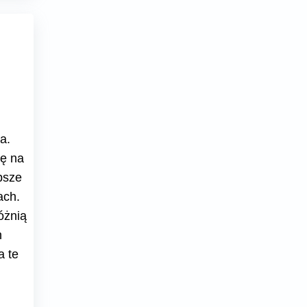
a.
ę na
psze
ach.
óżnią
h
a te