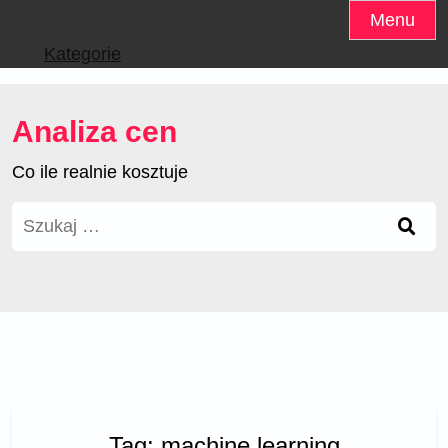
Skip
Menu
to
Kategorie
content
Analiza cen
Co ile realnie kosztuje
Szukaj:
Tag:
machine learning