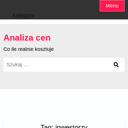
Skip
Menu
to
Kategorie
content
Analiza cen
Co ile realnie kosztuje
Szukaj:
Tag:
inwestorzy