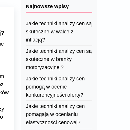
Najnowsze wpisy
Jakie techniki analizy cen są
skuteczne w walce z
j?
inflacją?
ie
Jakie techniki analizy cen są
skuteczne w branży
motoryzacyjnej?
ym
Jakie techniki analizy cen
ez
pomogą w ocenie
ików.
konkurencyjności oferty?
Jakie techniki analizy cen
zy
pomagają w ocenianiu
no
elastyczności cenowej?