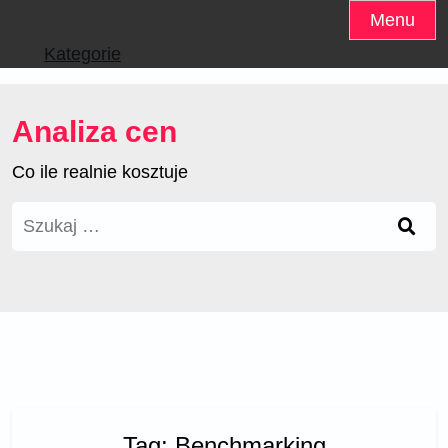
Skip
Menu
to
Kategorie
content
Analiza cen
Co ile realnie kosztuje
Szukaj:
Tag:
Benchmarking