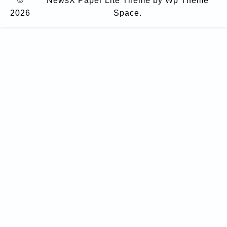
©
NewsX Paper Lite Theme
by Wp Theme
2026
Space.