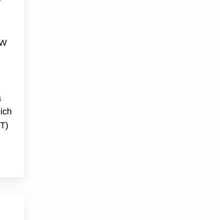
 W
a
ich
T)