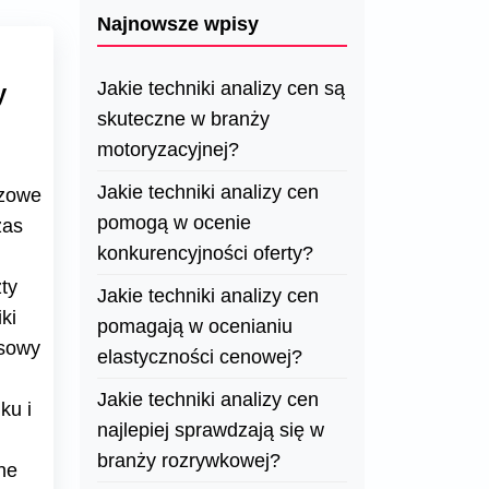
Najnowsze wpisy
Jakie techniki analizy cen są
y
skuteczne w branży
motoryzacyjnej?
Jakie techniki analizy cen
czowe
pomogą w ocenie
zas
konkurencyjności oferty?
ty
Jakie techniki analizy cen
ki
pomagają w ocenianiu
ksowy
elastyczności cenowej?
Jakie techniki analizy cen
ku i
najlepiej sprawdzają się w
branży rozrywkowej?
ne