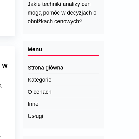
Jakie techniki analizy cen
mogą pomóc w decyzjach o
obniżkach cenowych?
Menu
i w
Strona główna
Kategorie
a
O cenach
e
Inne
Usługi
y