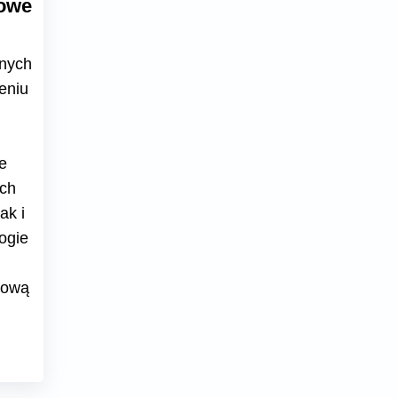
nowe
żnych
eniu
e
ych
ak i
ogie
zową