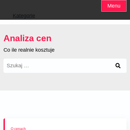
Skip
Menu
to
Kategorie
content
Analiza cen
Co ile realnie kosztuje
Szukaj:
O cenach