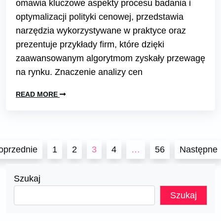
omawia kluczowe aspekty procesu badania i
optymalizacji polityki cenowej, przedstawia
narzędzia wykorzystywane w praktyce oraz
prezentuje przykłady firm, które dzięki
zaawansowanym algorytmom zyskały przewagę
na rynku. Znaczenie analizy cen
READ MORE
Stronicowanie
oprzednie
1
2
3
4
…
56
Następne
wpisów
Szukaj
Szukaj