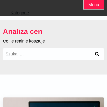
Skip
Menu
to
Kategorie
content
Analiza cen
Co ile realnie kosztuje
Szukaj: